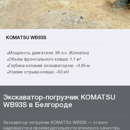
KOMATSU WB93S
Мощность двигателя: 99 л.с. (Komatsu)
Объём фронтального ковша: 1.1 м³
Глубина копания экскаватором: ~4.85 м
Усилие отрыва ковша: ~63 кН
Экскаватор-погрузчик KOMATSU
WB93S в Белгороде
Экскаватор-погрузчик KOMATSU WB93S — эталон
надёжности и производительности японского качества.